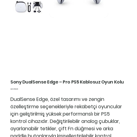
Sony DualSense Edge – Pro PS5 Kablosuz Oyun Kolu
Fiyat
₺13.346,00
DualSense Edge
, özel tasarımı ve zengin
özelleştirme seçenekleriyle rekabetçi oyuncular
için geliştirilmiş yüksek performanslı bir PS5
kontrol cihazıdır. Değiştirilebilir analog çubuklar,
ayarlanabilir tetikler, çift Fn düğmesi ve arka
paddle butonlarıyla kişiselleştirilebilir kontrol