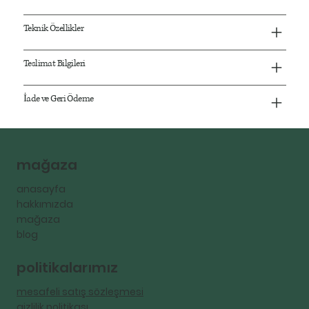
Teknik Özellikler
Teslimat Bilgileri
İade ve Geri Ödeme
mağaza
anasayfa
hakkımızda
mağaza
blog
politikalarımız
mesafeli satış sözleşmesi
gizlilik politikası