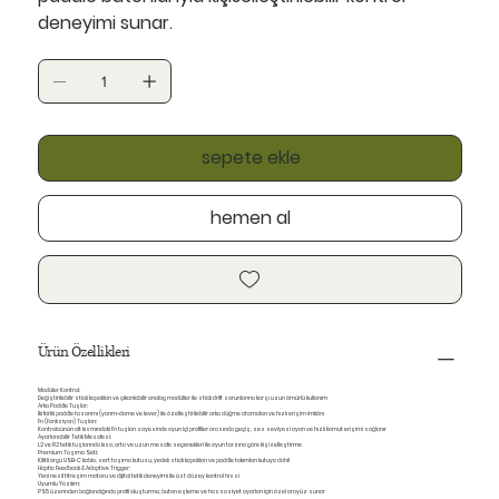
deneyimi sunar.
sepete ekle
hemen al
Ürün Özellikleri
Modüler Kontrol:
Değiştirilebilir stick kapakları ve çıkarılabilir analog modüller ile stick drift sorunlarına karşı uzun ömürlü kullanım
Arka Paddle Tuşlar:
İki farklı paddle tasarımı (yarım-dome ve lever) ile özelleştirilebilir arka düğme atamaları ve hızlı erişim imkânı
Fn (Fonksiyon) Tuşları:
Kontrolcünün alt kısmındaki Fn tuşları sayesinde oyun içi profiller arasında geçiş, ses seviyesi ayarı ve hızlı komut erişimi sağlanır
Ayarlanabilir Tetik Mesafesi:
L2 ve R2 tetik tuşlarında kısa, orta ve uzun mesafe seçenekleri ile oyun tarzına göre kişiselleştirme
Premium Taşıma Seti:
Kilitli örgü USB‑C kablo, sert taşıma kutusu, yedek stick kapakları ve paddle takımları kutuya dahil
Haptic Feedback & Adaptive Trigger:
Yeni nesil titreşim motoru ve dijital tetik deneyimi ile üst düzey kontrol hissi
Uyumlu Yazılım:
PS5 üzerinden bağlandığında profil oluşturma, buton eşleme ve hassasiyet ayarları için özel arayüz sunar