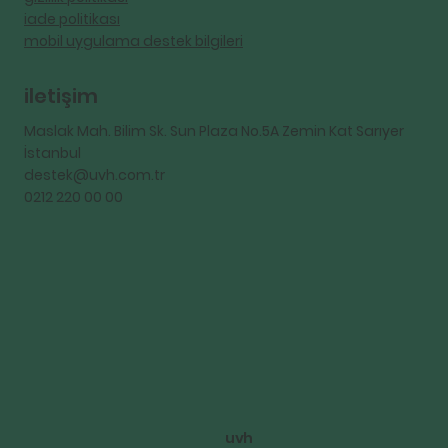
iade politikası
mobil uygulama destek bilgileri
iletişim
Maslak Mah. Bilim Sk. Sun Plaza No.5A Zemin Kat Sarıyer
İstanbul
destek@uvh.com.tr
0212 220 00 00
uvh