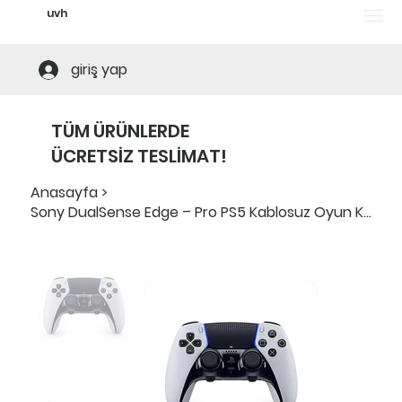
uvh
Tüm ürünlerde ücretsiz teslimat! Alt limi
giriş yap
TÜM ÜRÜNLERDE
ÜCRETSİZ TESLİMAT!
Anasayfa
>
Sony DualSense Edge – Pro PS5 Kablosuz Oyun Kolu