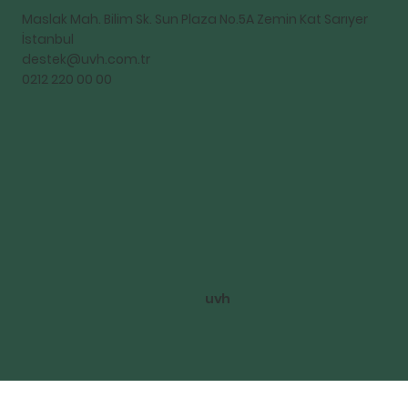
Maslak Mah. Bilim Sk. Sun Plaza No.5A Zemin Kat Sarıyer
İstanbul
destek@uvh.com.tr
0212 220 00 00
uvh