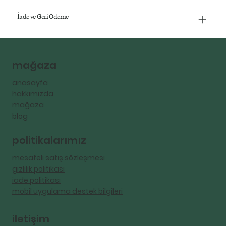
İade ve Geri Ödeme
mağaza
anasayfa
hakkımızda
mağaza
blog
politikalarımız
mesafeli satış sözleşmesi
gizlilik politikası
iade politikası
mobil uygulama destek bilgileri
iletişim