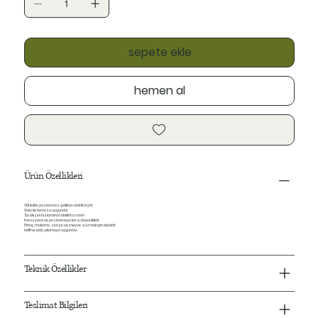
sepete ekle
hemen al
Ürün Özellikleri
301 kalite paslanmaz çelikten üretilmiştir
Gıda ile temasa uygundur
Su akışını hızlandıran delikli tasarım
Korozyona ve paslanmaya karşı dayanıklıdır
Pirinç, makarna, sebze ve meyve süzmek için idealdir
Hafif ve elde yıkamaya uygundur
Teknik Özellikler
Teslimat Bilgileri