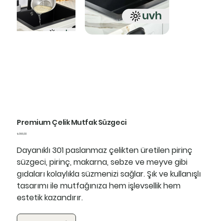
Premium Çelik Mutfak Süzgeci
Fiyat
₺366,00
Dayanıklı 301 paslanmaz çelikten üretilen pirinç
süzgeci, pirinç, makarna, sebze ve meyve gibi
gıdaları kolaylıkla süzmenizi sağlar. Şık ve kullanışlı
tasarımı ile mutfağınıza hem işlevsellik hem
estetik kazandırır.