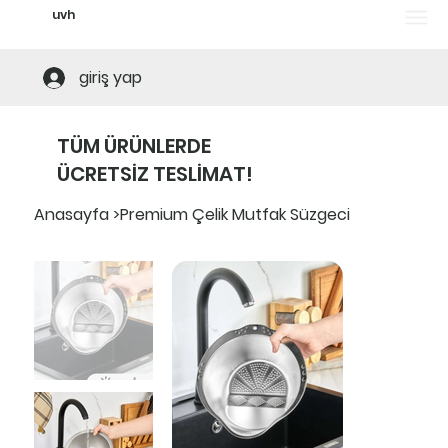
uvh
Tüm ürünlerde ücretsiz teslimat! Alt limi
giriş yap
TÜM ÜRÜNLERDE
ÜCRETSİZ TESLİMAT!
Anasayfa
>
Premium Çelik Mutfak Süzgeci