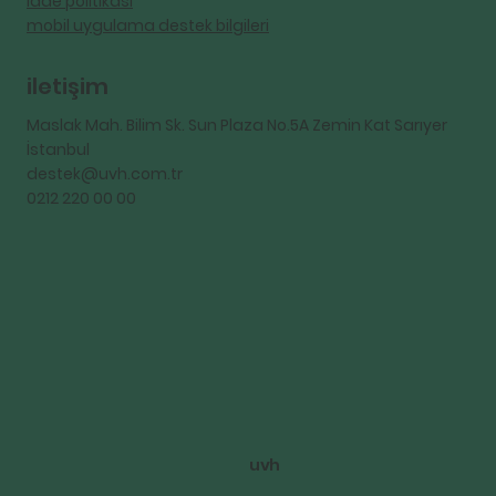
iade politikası
mobil uygulama destek bilgileri
iletişim
Maslak Mah. Bilim Sk. Sun Plaza No.5A Zemin Kat Sarıyer
İstanbul
destek@uvh.com.tr
0212 220 00 00
uvh