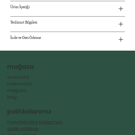
Ürün İçeriği
Teslimat Bilgileri
İade ve Geri Ödeme
mağaza
anasayfa
hakkımızda
mağaza
blog
politikalarımız
mesafeli satış sözleşmesi
gizlilik politikası