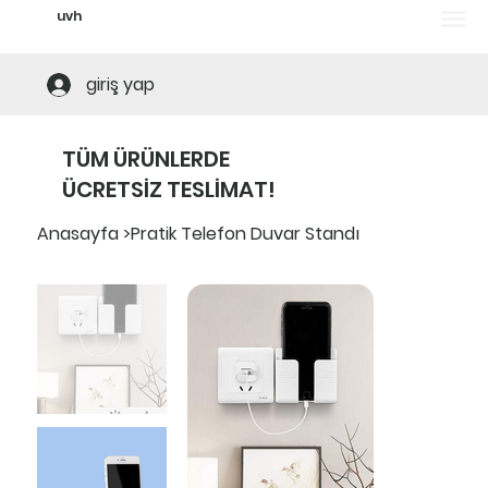
uvh
Tüm ürünlerde ücretsiz teslimat! Alt limi
giriş yap
TÜM ÜRÜNLERDE
ÜCRETSİZ TESLİMAT!
Anasayfa
>
Pratik Telefon Duvar Standı