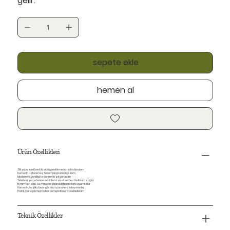
gelir.
sepete ekle
hemen al
Ürün Özellikleri
3M yapışkanlı bant ile vida gerektirmeden kolay kurulum
Komodin üstünü boş bırakmak için ideal çözüm
Modern ve yenilikçi tasarımıyla şık görünüm
Telefonu şarj ederken sabit tutar ve el serbest kullanım sağlar
16 mm’den kalın, 92 mm genişliğindeki telefonlarla uyumludur
Komodin, başlık, duvar gibi düz yüzeylere kolay montaj
Pratik, yer kaplamayan tasarımıyla fonksiyonel kullanım
Teknik Özellikler