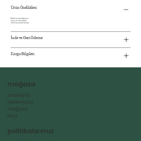
Ürün Özellikleri
110 kart ve oyun kılavuzu.
8 yaş
ve üzeri içindir.
2 ila 5 oyuncuyla oynanır.
İade ve Geri Ödeme
Kargo Bilgileri
mağaza
anasayfa
hakkımızda
mağaza
blog
politikalarımız