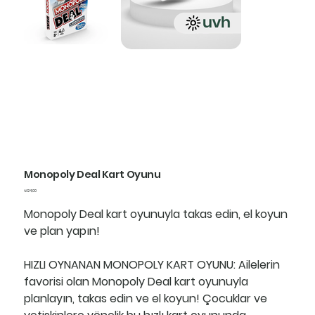
Monopoly Deal Kart Oyunu
Fiyat
₺124,00
Monopoly Deal kart oyunuyla takas edin, el koyun
ve plan yapın!
HIZLI OYNANAN MONOPOLY KART OYUNU:
Ailelerin
favorisi olan Monopoly Deal kart oyunuyla
planlayın, takas edin ve el koyun! Çocuklar ve