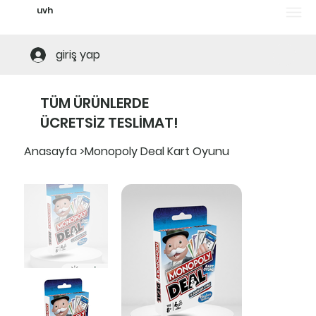
uvh
Tüm ürünlerde ücretsiz teslimat! Alt limi
giriş yap
TÜM ÜRÜNLERDE
ÜCRETSİZ TESLİMAT!
Anasayfa
>
Monopoly Deal Kart Oyunu