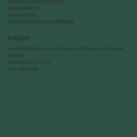
mesafeli satış sözleşmesi
gizlilik politikası
iade politikası
mobil uygulama destek bilgileri
iletişim
Maslak Mah. Bilim Sk. Sun Plaza No.5A Zemin Kat Sarıyer
İstanbul
destek@uvh.com.tr
0212 220 00 00