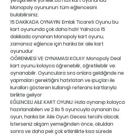
yetişkinlere yönelik bu hızlı kart oyununda
Monopoly oyununun tüm eğlencesini
bulabilirsiniz.
15 DAKİKADA OYNAYIN:
Emlak Ticareti Oyunu bu
kart oyununda çok daha hızlı! Yalnızca 15
dakikada oynanan Monopoly kart oyunu,
zamansız eğlence için harika bir aile kart
oyunudur
ÖĞRENMESİ VE OYNAMASI KOLAY:
Monopoly Deal
kart oyunu kolayca öğrenebilir, öğretilebilir ve
oynanabilir. Oyunculara sıra onlara geldiğinde ne
yapmaları gerektiğini hatırlatan ve ipuçları ile
kuralları gösteren kullanışlı referans kartlarıyla
birlikte geliyor
EĞLENCELİ AİLE KART OYUNU:
Hızla oynanıp kolayca
hazırlanabilen ve 2 ila 5 oyuncuyla oynanan bu
oyun, harika bir Aile Oyun Gecesi tercihi olacak.
İsterseniz akşam yemeğinden önce, okuldan
sonra ve daha pek çok etkinlikte kısa sürede