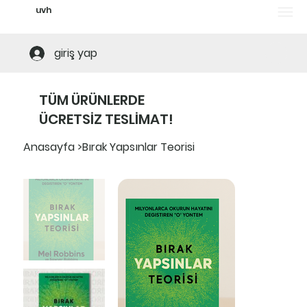
uvh
Tüm ürünlerde ücretsiz teslimat! Alt limi
giriş yap
TÜM ÜRÜNLERDE
ÜCRETSİZ TESLİMAT!
Anasayfa
>
Bırak Yapsınlar Teorisi