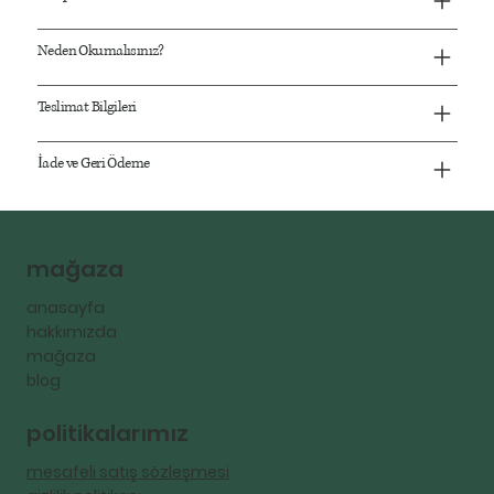
Neden Okumalısınız?
Teslimat Bilgileri
İade ve Geri Ödeme
mağaza
anasayfa
hakkımızda
mağaza
blog
politikalarımız
mesafeli satış sözleşmesi