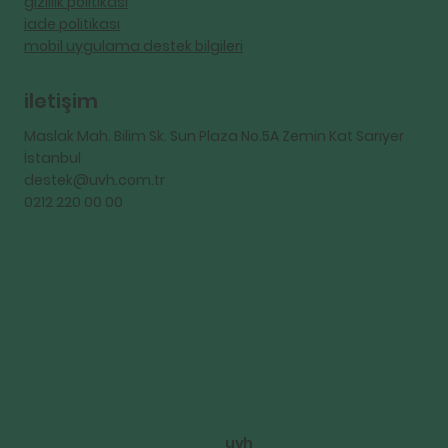
gizlilik politikası
iade politikası
mobil uygulama destek bilgileri
iletişim
Maslak Mah. Bilim Sk. Sun Plaza No.5A Zemin Kat Sarıyer
İstanbul
destek@uvh.com.tr
0212 220 00 00
uvh