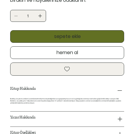
bırakın ve hayallerinize odaklanın.
sepete ekle
hemen al
Kitap Hakkında
Bu kitap, başka insanların üzerinde kontrol kurma alışkanlığından vazgeçerek iç huzur ve özgürlüğü kazanmayı vaat eden güçlü bir felsefeyi sunuyor. Mel
Robbins, bu yaklaşımı “milyonlarca insanın hayatını değiştiren ‘O’ yöntem” olarak tanımlıyor. Okuyucuların zaman ve enerjilerini asıl önemli buldukları şeylere
yönlendirmelerine yardımcı oluyor.
Yazar Hakkında
Kitap Özellikleri